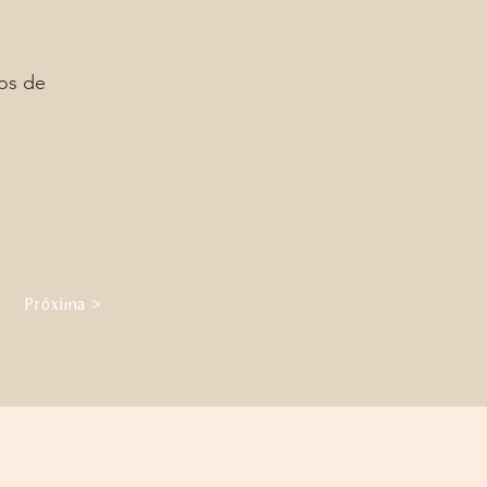
ãos de
Próxima >