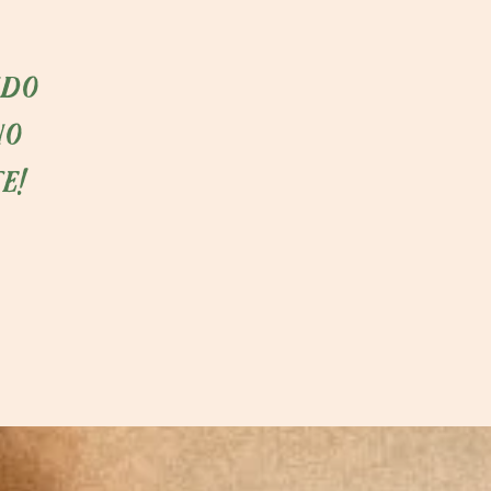
ndo
no
e!