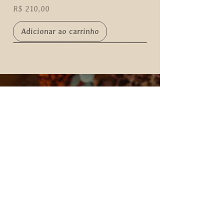
Preço
R$ 210,00
Adicionar ao carrinho
Aproveite
5% off
na primeira
compra pelo site
SIGA-NOS:
CONTATOS: